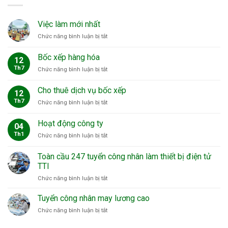
Việc làm mới nhất
ở
Chức năng bình luận bị tắt
Việc
làm
Bốc xếp hàng hóa
12
mới
Th7
ở
Chức năng bình luận bị tắt
nhất
Bốc
xếp
Cho thuê dịch vụ bốc xếp
12
hàng
Th7
ở
Chức năng bình luận bị tắt
hóa
Cho
thuê
Hoạt động công ty
04
dịch
Th1
ở
Chức năng bình luận bị tắt
vụ
Hoạt
bốc
động
xếp
Toàn cầu 247 tuyển công nhân làm thiết bị điện tử
công
TTI
ty
ở
Chức năng bình luận bị tắt
Toàn
cầu
Tuyển công nhân may lương cao
247
ở
Chức năng bình luận bị tắt
tuyển
Tuyển
công
công